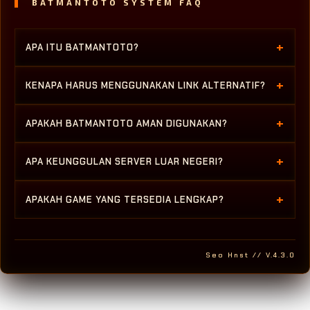
BATMANTOTO SYSTEM FAQ
+
APA ITU BATMANTOTO?
BATMANTOTO adalah platform yang menyediakan
+
KENAPA HARUS MENGGUNAKAN LINK ALTERNATIF?
akses ke berbagai permainan slot dari server luar
negeri melalui link alternatif yang mudah
Link alternatif digunakan agar pengguna tetap bisa
+
APAKAH BATMANTOTO AMAN DIGUNAKAN?
digunakan.
mengakses platform tanpa gangguan, terutama
jika domain utama sedang tidak bisa dibuka.
Platform ini dilengkapi dengan sistem keamanan
+
APA KEUNGGULAN SERVER LUAR NEGERI?
yang dirancang untuk menjaga data pengguna
tetap aman dan terlindungi.
Server luar negeri biasanya memiliki koneksi yang
+
APAKAH GAME YANG TERSEDIA LENGKAP?
lebih stabil, cepat, dan minim gangguan
dibandingkan server biasa.
Ya, tersedia berbagai jenis game slot dari provider
internasional dengan variasi tema dan fitur yang
Seo Hnst // V.4.3.0
lengkap.